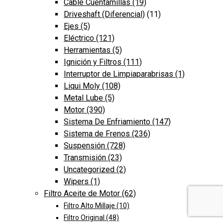
Cable Cuentamillas
(19)
Driveshaft (Diferencial)
(11)
Ejes
(5)
Eléctrico
(121)
Herramientas
(5)
Ignición y Filtros
(111)
Interruptor de Limpiaparabrisas
(1)
Liqui Moly
(108)
Metal Lube
(5)
Motor
(390)
Sistema De Enfriamiento
(147)
Sistema de Frenos
(236)
Suspensión
(728)
Transmisión
(23)
Uncategorized
(2)
Wipers
(1)
Filtro Aceite de Motor
(62)
Filtro Alto Millaje
(10)
Filtro Original
(48)