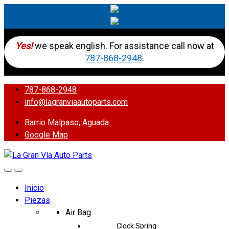
Yes!
we speak english. For assistance call now at
787-868-2948
.
787-868-2948
info@lagranviaautoparts.com
Barrio Malpaso, Aguada
Google Map
Inicio
Piezas
Air Bag
Clock Spring