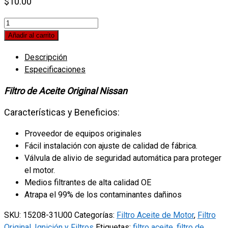
$
10.00
Filtro
de
Añadir al carrito
Aceite
Descripción
Original
Especificaciones
Nissan
31U00
Filtro de Aceite Original Nissan
quantity
Características y Beneficios:
Proveedor de equipos originales
Fácil instalación con ajuste de calidad de fábrica.
Válvula de alivio de seguridad automática para proteger
el motor.
Medios filtrantes de alta calidad OE
Atrapa el 99% de los contaminantes dañinos
SKU:
15208-31U00
Categorías:
Filtro Aceite de Motor
,
Filtro
Original
,
Ignición y Filtros
Etiquetas:
filtro aceite
,
filtro de