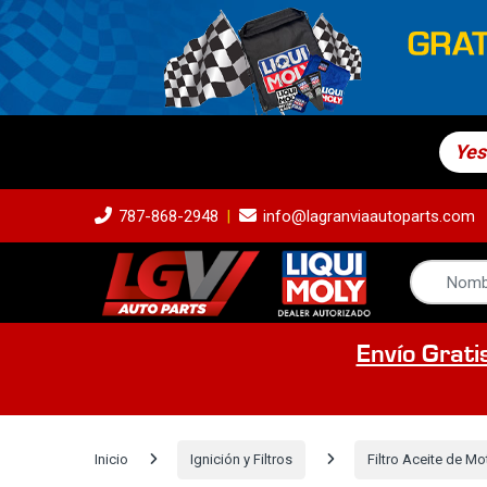
Yes
787-868-2948
info@lagranviaautoparts.com
Envío Grati
Inicio
Ignición y Filtros
Filtro Aceite de Mo