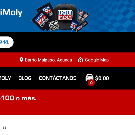
948
.
Barrio Malpaso, Aguada
Google Map
$
0.00
MOLY
BLOG
CONTÁCTANOS
0
$100 o más.
illas