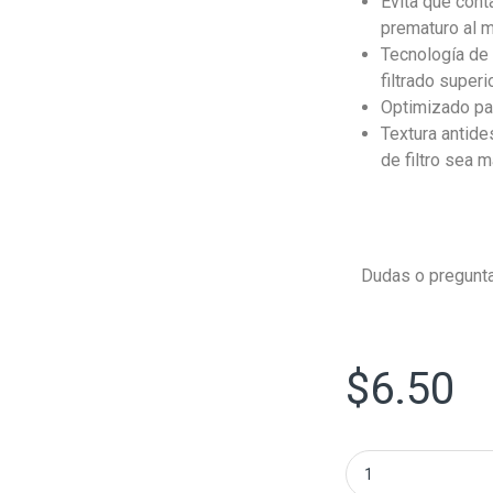
Evita que con
prematuro al 
Tecnología de 
filtrado superi
Optimizado par
Textura antide
de filtro sea m
Dudas o pregunta
$
6.50
Filtro de Aceite A