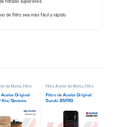
de filtrado superiores
o de filtro sea más fácil y rápido
eite de Motor
,
Filtro
Filtro Aceite de Motor
,
Filtro
Ignición y Filtros
Original
,
Ignición y Filtros
e Aceite Original
Filtro de Aceite Original
/Kia/Genesis
Suzuki 85FR0