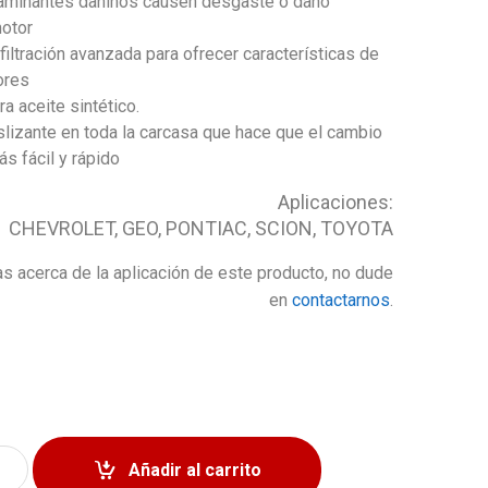
taminantes dañinos causen desgaste o daño
motor
filtración avanzada para ofrecer características de
ores
a aceite sintético.
slizante en toda la carcasa que hace que el cambio
ás fácil y rápido
Aplicaciones:
CHEVROLET, GEO, PONTIAC, SCION, TOYOTA
s acerca de la aplicación de este producto, no dude
en
contactarnos
.
lto Millaje 10,000 Millas quantity
Añadir al carrito