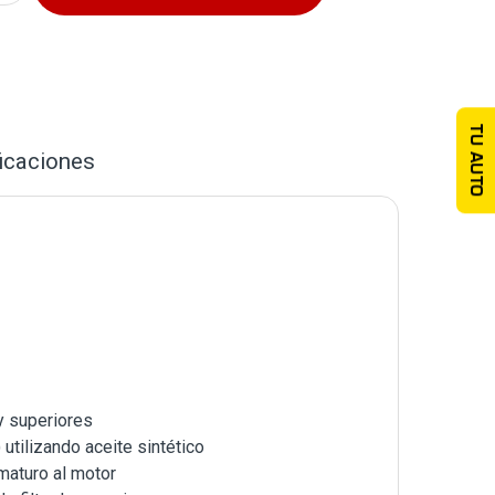
TU AUTO
icaciones
 y superiores
tilizando aceite sintético
maturo al motor