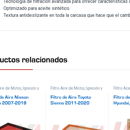
Tecnología de filtración avanzada para ofrecer características 
Optimizado para aceite sintético.
Textura antideslizante en toda la carcasa que hace que el cambi
uctos relacionados
Aire de Motor
,
Ignición y
Filtro Aire de Motor
,
Ignición y
Filtro Ac
Filtros
Original
,
 de Aire Nissan
Filtro de Aire Toyota
Filtro d
a 2007-2019
Sienna 2011-2020
Hyundai
3N000