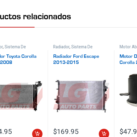
uctos relacionados
or
,
Sistema De
Radiador
,
Sistema De
Motor Ab
miento
Enfriamiento
Enfriami
or Toyota Corolla
Radiador Ford Escape
Motor D
-2008
2013-2015
Corolla
4.95
$
169.95
$
47.