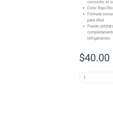
corrosión, el s
Color Rojo/Ro
Fórmula conce
para diluir
Puede utilizars
completamente 
refrigeración
$
40.00
Coolant Toyota Or