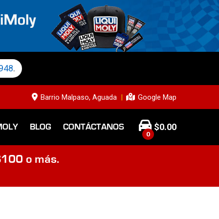
948
.
Barrio Malpaso, Aguada
Google Map
$
0.00
MOLY
BLOG
CONTÁCTANOS
0
$100 o más.