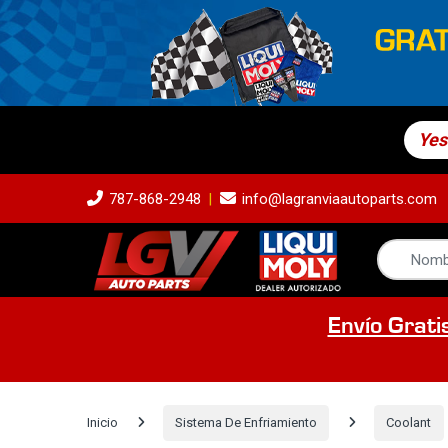
Yes
787-868-2948
info@lagranviaautoparts.com
Envío Grati
Inicio
Sistema De Enfriamiento
Coolant