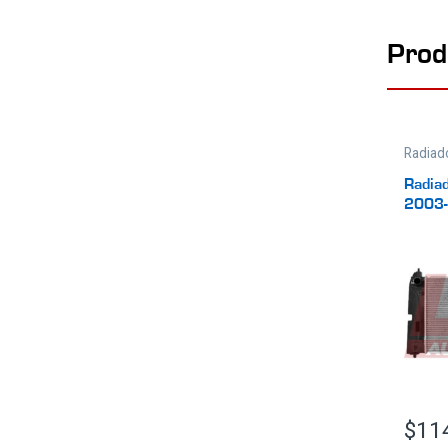
Prod
Radiad
Enfria
Radiad
2003
$
11