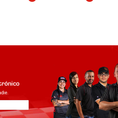
trónico
die.