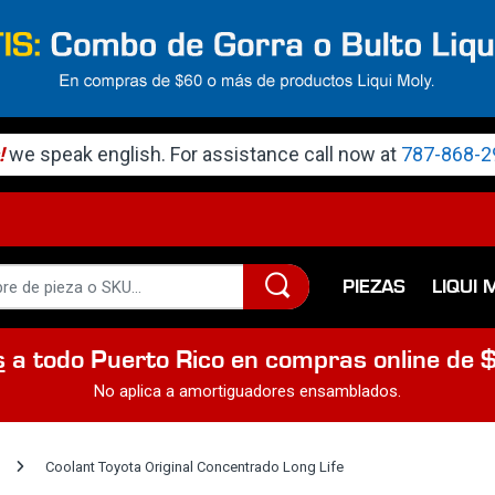
!
we speak english. For assistance call now at
787-868-2
PIEZAS
LIQUI 
s
a todo Puerto Rico en compras online de 
No aplica a amortiguadores ensamblados.
Coolant Toyota Original Concentrado Long Life