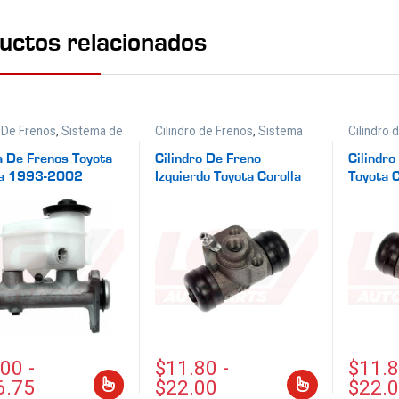
uctos relacionados
De Frenos
,
Sistema de
Cilindro de Frenos
,
Sistema
Cilindro 
de Frenos
de Freno
 De Frenos Toyota
Cilindro De Freno
Cilindr
la 1993-2002
Izquierdo Toyota Corolla
Toyota 
1984-2002
2002
.00
-
$
11.80
-
$
11.
6.75
$
22.00
$
22.
roducto tiene múltiples variantes. Las opciones se pueden elegi
Este producto tiene múltiples variante
Este pro