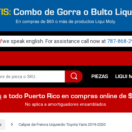
!
we speak english. For assistance call now at
787-868-2
PIEZAS
LIQUI 
s
a todo Puerto Rico en compras online de 
No aplica a amortiguadores ensamblados.
s
Caliper de Frenos Izquierdo Toyota Yaris 2019-2020