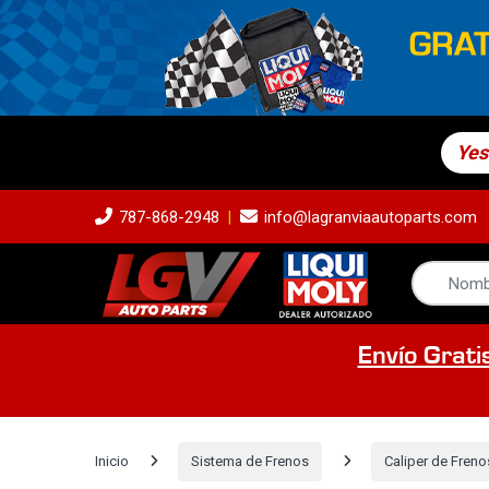
Yes
787-868-2948
info@lagranviaautoparts.com
Envío Grati
Inicio
Sistema de Frenos
Caliper de Freno