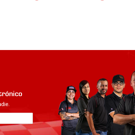
trónico
die.