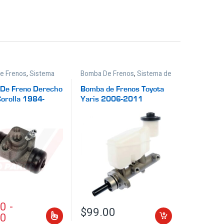
de Frenos
,
Sistema
Bomba De Frenos
,
Sistema de
s
Frenos
o De Freno Derecho
Bomba de Frenos Toyota
Corolla 1984-
Yaris 2006-2011
Automático
80
-
$
99.00
00
r en la página de producto
s. Las opciones se pueden elegir en la página de producto
ducto tiene múltiples variantes. Las opciones se pueden elegir 