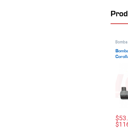
Prod
Bomba 
Frenos
Bomba
Corol
$
53
$
11
Este p