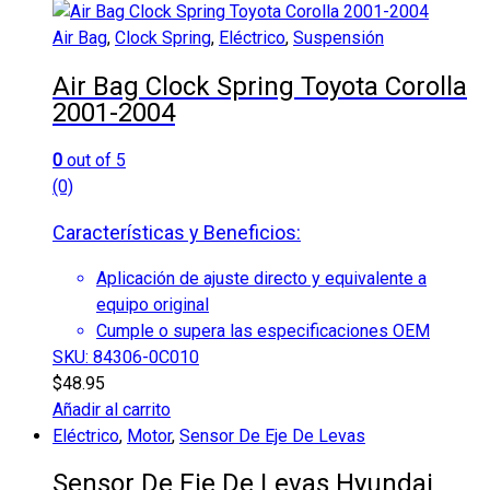
Air Bag
,
Clock Spring
,
Eléctrico
,
Suspensión
Air Bag Clock Spring Toyota Corolla
2001-2004
0
out of 5
(0)
Características y Beneficios:
Aplicación de ajuste directo y equivalente a
equipo original
Cumple o supera las especificaciones OEM
SKU: 84306-0C010
$
48.95
Añadir al carrito
Eléctrico
,
Motor
,
Sensor De Eje De Levas
Sensor De Eje De Levas Hyundai