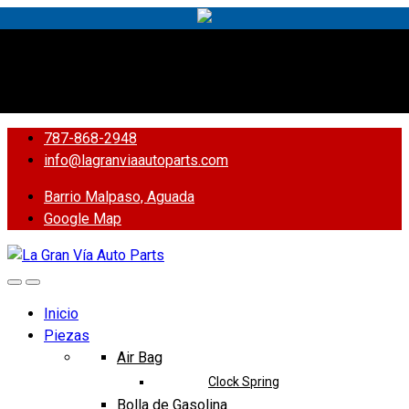
Yes!
787-868-2948
787-868-2948
info@lagranviaautoparts.com
Barrio Malpaso, Aguada
Google Map
Inicio
Piezas
Air Bag
Clock Spring
Bolla de Gasolina