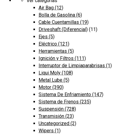
Ver categorías
Air Bag
(12)
Bolla de Gasolina
(6)
Cable Cuentamillas
(19)
Driveshaft (Diferencial)
(11)
Ejes
(5)
Eléctrico
(121)
Herramientas
(5)
Ignición y Filtros
(111)
Interruptor de Limpiaparabrisas
(1)
Liqui Moly
(108)
Metal Lube
(5)
Motor
(390)
Sistema De Enfriamiento
(147)
Sistema de Frenos
(235)
Suspensión
(728)
Transmisión
(23)
Uncategorized
(2)
Wipers
(1)