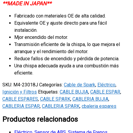
Paseo
**MADE IN JAPAN**
1995-
Fabricado con materiales OE de alta calidad.
1999
Equivalente OE y ajuste directo para una fácil
quantity
instalación.
Mjor encendido del motor.
Transmisión eficiente de la chispa, lo que mejora el
arranque y el rendimiento del motor.
Reduce fallos de encendido y pérdida de potencia.
Una chispa adecuada ayuda a una combustión más
eficiente.
SKU:
M4-23018J
Categorías:
Cable de Spark
,
Eléctrico
,
Ignición y Filtros
Etiquetas:
CABLE BUJIA
,
CABLE ESPAR
,
CABLE ESPARES
,
CABLE SPARK
,
CABLERIA BUJIA
,
CABLERIA ESPAR
,
CABLERIA SPARK
,
cbaleria espares
Productos relacionados
Eléctrico
,
Sensor de ABS
,
Sistema de Frenos