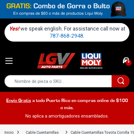
Yes!
we speak english. For assistance call now at
787-868-2948
.
0
Envío Gratis
a todo Puerto Rico en compras online de $100
o más.
No aplica a amortiguadores ensamblados.
Inicio
Cable Cuentamillas
Cable Cuentamillas Toyota Corolla 