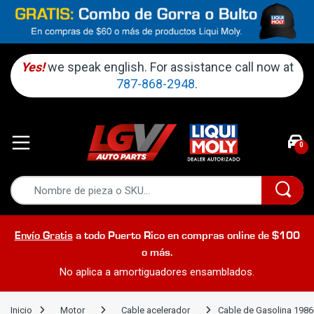
Yes!
we speak english. For assistance call now at
787-868-2948
.
0
Envío Gratis
a todo Puerto Rico en compras online de $100
o más.
No aplica a amortiguadores ensamblados.
Inicio
Motor
Cable acelerador
Cable de Gasolina 198