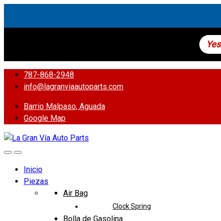
Yes
787-868-2948
info@lagranviaautoparts.com
Barrio Malpaso, Aguada
Google Map
Inicio
Piezas
Air Bag
Clock Spring
Bolla de Gasolina