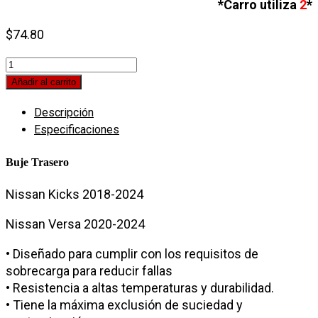
*Carro utiliza
2
*
$
74.80
Buje
Trasero
Añadir al carrito
Nissan
Descripción
Kicks
Especificaciones
2018-
2024
Buje Trasero
quantity
Nissan Kicks 2018-2024
Nissan Versa 2020-2024
• Diseñado para cumplir con los requisitos de
sobrecarga para reducir fallas
• Resistencia a altas temperaturas y durabilidad.
• Tiene la máxima exclusión de suciedad y