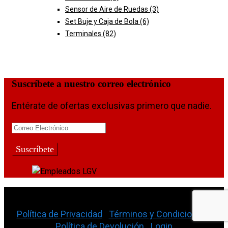
Sensor de Aire de Ruedas
(3)
Set Buje y Caja de Bola
(6)
Terminales
(82)
Suscríbete a nuestro correo electrónico
Entérate de ofertas exclusivas primero que nadie.
La Gran Vía Auto Parts © 2026
Política de Privacidad
|
Términos y Condiciones
|
Política de Devolución
|
Login