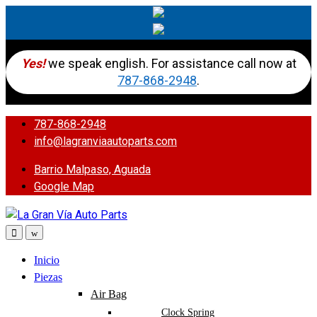
Yes!
we speak english. For assistance call now at
787-868-2948
.
787-868-2948
info@lagranviaautoparts.com
Barrio Malpaso, Aguada
Google Map
Inicio
Piezas
Air Bag
Clock Spring