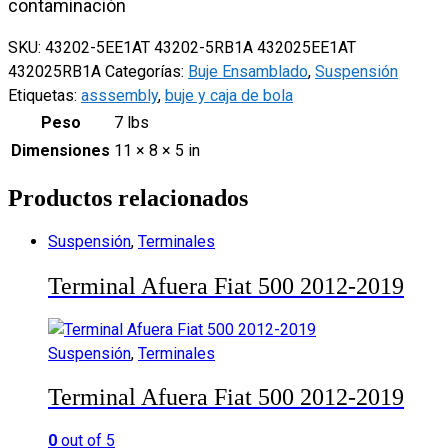
contaminación
SKU:
43202-5EE1AT 43202-5RB1A 432025EE1AT
432025RB1A
Categorías:
Buje Ensamblado
,
Suspensión
Etiquetas:
asssembly
,
buje y caja de bola
Peso
7 lbs
Dimensiones
11 × 8 × 5 in
Productos relacionados
Suspensión
,
Terminales
Terminal Afuera Fiat 500 2012-2019
Suspensión
,
Terminales
Terminal Afuera Fiat 500 2012-2019
0
out of 5