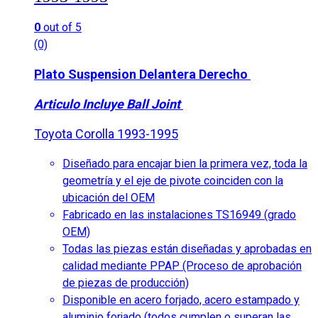
0
out of 5
(0)
Plato Suspension Delantera Derecho
Articulo Incluye Ball Joint
Toyota Corolla 1993-1995
Diseñado para encajar bien la primera vez, toda la
geometría y el eje de pivote coinciden con la
ubicación del OEM
Fabricado en las instalaciones TS16949 (grado
OEM)
Todas las piezas están diseñadas y aprobadas en
calidad mediante PPAP (Proceso de aprobación
de piezas de producción)
Disponible en acero forjado, acero estampado y
aluminio forjado (todos cumplen o superan las