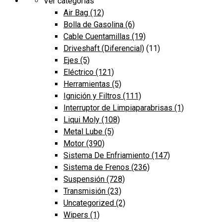
Ver categorías
Air Bag
(12)
Bolla de Gasolina
(6)
Cable Cuentamillas
(19)
Driveshaft (Diferencial)
(11)
Ejes
(5)
Eléctrico
(121)
Herramientas
(5)
Ignición y Filtros
(111)
Interruptor de Limpiaparabrisas
(1)
Liqui Moly
(108)
Metal Lube
(5)
Motor
(390)
Sistema De Enfriamiento
(147)
Sistema de Frenos
(236)
Suspensión
(728)
Transmisión
(23)
Uncategorized
(2)
Wipers
(1)