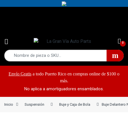
Yes!
787-868-2948
0
Envío Gratis
a todo Puerto Rico en compras online de $100 o
más.
No aplica a amortiguadores ensamblados.
Inicio
Suspensión
Buje y Caja de Bola
Buje Delantero 