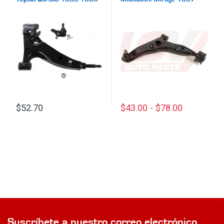
2002
$
52.70
$
43.00
-
$
78.00
Este producto tiene múltiples
Suscríbete a nuestro correo electrónico