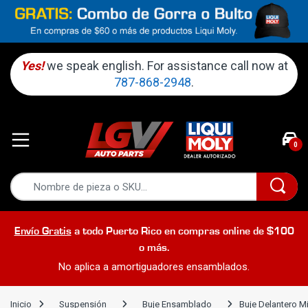
Yes!
we speak english. For assistance call now at
787-868-2948
.
0
Envío Gratis
a todo Puerto Rico en compras online de $100
o más.
No aplica a amortiguadores ensamblados.
Inicio
Suspensión
Buje Ensamblado
Buje Delantero M