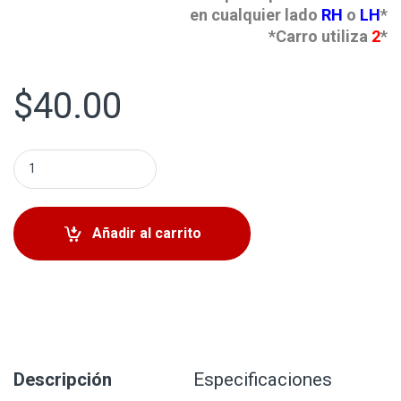
en cualquier lado
RH
o
LH
*
*Carro utiliza
2
*
$
40.00
Buje Delantero Mitsubishi Galant 1994-1998 quantity
Añadir al carrito
Descripción
Especificaciones