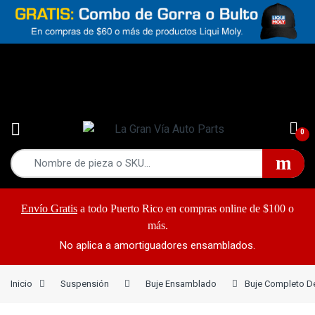
Yes!
787-868-2948
0
Envío Gratis
a todo Puerto Rico en compras online de $100 o
más.
No aplica a amortiguadores ensamblados.
Inicio
Suspensión
Buje Ensamblado
Buje Completo D