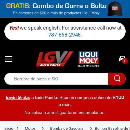
Yes!
we speak english. For assistance call now at
787-868-2948
.
0
Envío Gratis
a todo Puerto Rico en compras online de $100
o más.
No aplica a amortiguadores ensamblados.
Inicio
Motor
Bomba de Gasolina
Bomba Gasolina de In