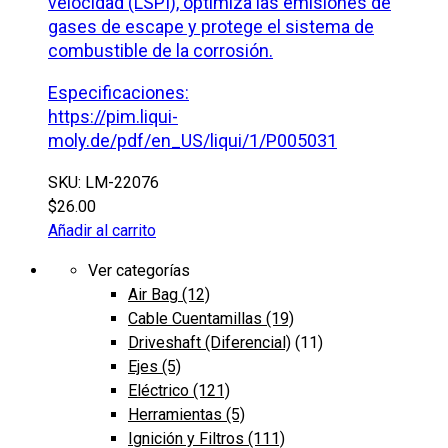
velocidad (LSPI), optimiza las emisiones de
gases de escape y protege el sistema de
combustible de la corrosión.
Especificaciones:
https://pim.liqui-
moly.de/pdf/en_US/liqui/1/P005031
SKU: LM-22076
$
26.00
Añadir al carrito
Ver categorías
Air Bag
(12)
Cable Cuentamillas
(19)
Driveshaft (Diferencial)
(11)
Ejes
(5)
Eléctrico
(121)
Herramientas
(5)
Ignición y Filtros
(111)