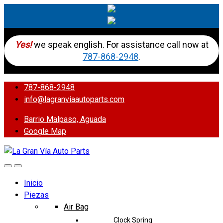
Yes!
we speak english. For assistance call now at
787-868-2948
.
787-868-2948
info@lagranviaautoparts.com
Barrio Malpaso, Aguada
Google Map
Inicio
Piezas
Air Bag
Clock Spring