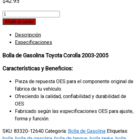
$
42.95
Bolla
de
Añadir al carrito
Gasolina
Descripción
Toyota
Especificaciones
Corolla
2003-
Bolla de Gasolina Toyota Corolla 2003-2005
2005
quantity
Características y Beneficios:
Pieza de repuesta OES para el componente original de
fábrica de tu vehículo.
Ofreciendo la calidad, confiabilidad y durabilidad de
OES
Fabricado según las especificaciones OES para ajuste,
forma y función.
SKU:
83320-12640
Categoría:
Bolla de Gasolina
Etiquetas:
bolla
,
bolla de gasolina
,
bolla de tanque
,
bolla tanke
,
bolla