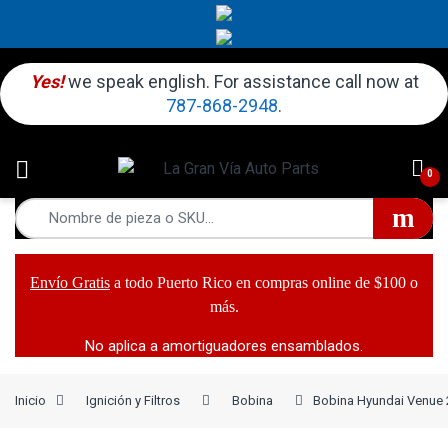
Yes!
we speak english. For assistance call now at
787-868-2948
.
0
Envío Gratis
a todo Puerto Rico en compras online de $100 o
más.
No aplica a amortiguadores ensamblados.
Inicio
Ignición y Filtros
Bobina
Bobina Hyundai Venue 