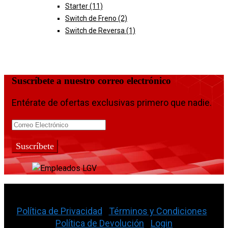
Starter
(11)
Switch de Freno
(2)
Switch de Reversa
(1)
Suscríbete a nuestro correo electrónico
Entérate de ofertas exclusivas primero que nadie.
La Gran Vía Auto Parts © 2026
Política de Privacidad
|
Términos y Condiciones
|
Política de Devolución
|
Login