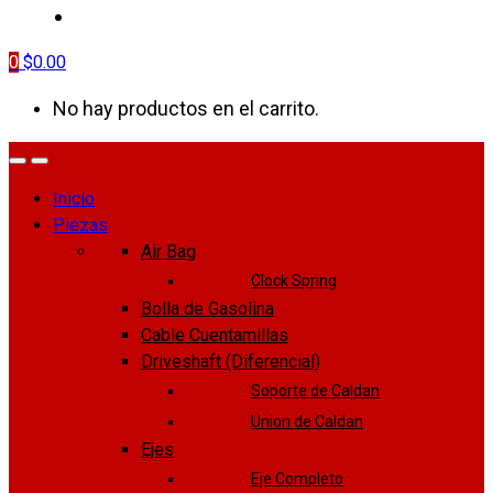
CONTÁCTANOS
0
$
0.00
No hay productos en el carrito.
Inicio
Piezas
Air Bag
Clock Spring
Bolla de Gasolina
Cable Cuentamillas
Driveshaft (Diferencial)
Soporte de Caldan
Union de Caldan
Ejes
Eje Completo