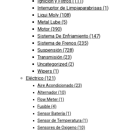
Ignición y Filtros
(111)
Interruptor de Limpiaparabrisas
(1)
Liqui Moly
(108)
Metal Lube
(5)
Motor
(390)
Sistema De Enfriamiento
(147)
Sistema de Frenos
(235)
Suspensión
(728)
Transmisión
(23)
Uncategorized
(2)
Wipers
(1)
Eléctrico
(121)
Aire Acondicionado
(23)
Alternador
(10)
Flow Meter
(1)
Fusible
(4)
Sensor Batería
(1)
Sensor de Temperatura
(1)
Sensores de Oxigeno
(10)