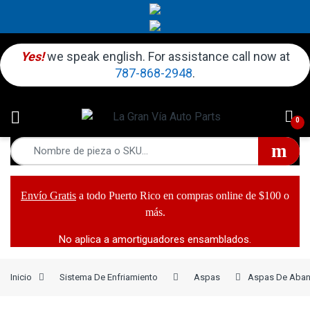
Yes!
we speak english. For assistance call now at
787-868-2948
.
0
Envío Gratis
a todo Puerto Rico en compras online de $100 o
más.
No aplica a amortiguadores ensamblados.
Inicio
Sistema De Enfriamiento
Aspas
Aspas De Abani