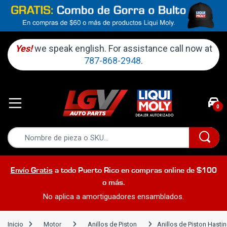
Yes!
we speak english. For assistance call now at
787-868-2948
.
0
Envío Gratis
a todo Puerto Rico en compras online de $100
o más.
No aplica a amortiguadores ensamblados.
Inicio
Motor
Anillos de Piston
Anillos de Piston Has