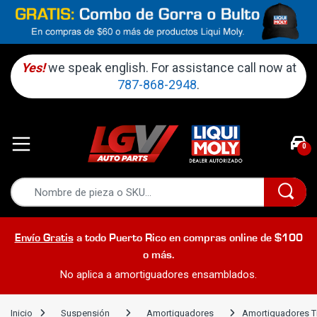
Yes!
we speak english. For assistance call now at
787-868-2948
.
0
Envío Gratis
a todo Puerto Rico en compras online de $100
o más.
No aplica a amortiguadores ensamblados.
Inicio
Suspensión
Amortiguadores
Amortiguadores Tr