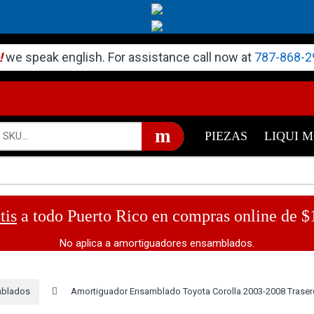
!
we speak english. For assistance call now at
787-868-2
PIEZAS
LIQUI 
tis
a todo Puerto Rico en compras online de $
No aplica a amortiguadores ensamblados.
mblados
Amortiguador Ensamblado Toyota Corolla 2003-2008 Traser