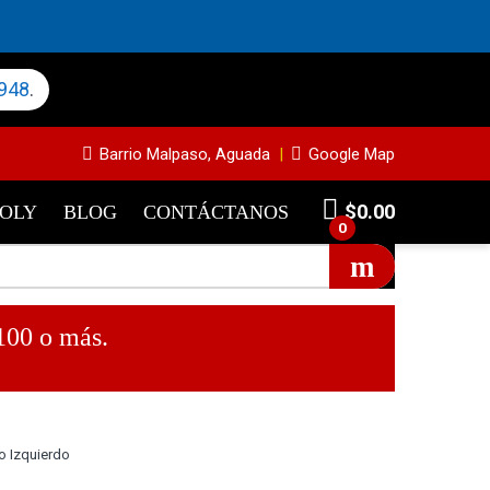
948
.
Barrio Malpaso, Aguada
Google Map
$
0.00
MOLY
BLOG
CONTÁCTANOS
0
100 o más.
o Izquierdo