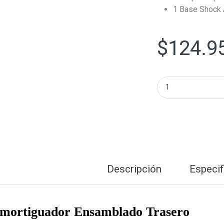
1 Base Shock
$
124.9
Amortiguador Ens
Descripción
Especif
mortiguador Ensamblado Trasero