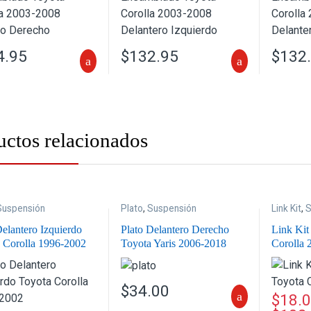
4.95
$
132.95
$
132
uctos relacionados
Suspensión
Plato
,
Suspensión
Link Kit
,
S
Delantero Izquierdo
Plato Delantero Derecho
Link Kit
 Corolla 1996-2002
Toyota Yaris 2006-2018
Corolla 
$
34.00
$
18.