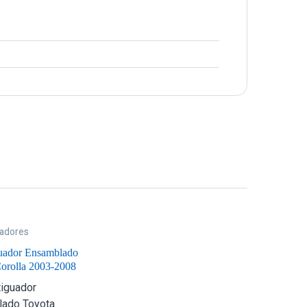
adores
ados
,
Suspensión
uador Ensamblado
orolla 2003-2008
o Derecho