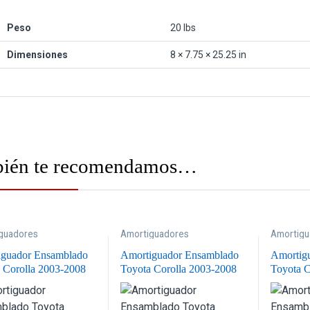
Peso
20 lbs
Dimensiones
8 × 7.75 × 25.25 in
ién te recomendamos…
guadores
Amortiguadores
Amortigu
lados
,
Suspensión
Ensamblados
,
Suspensión
Ensambl
iguador Ensamblado
Amortiguador Ensamblado
Amortig
 Corolla 2003-2008
Toyota Corolla 2003-2008
Toyota C
o Derecho
Delantero Izquierdo
Delanter