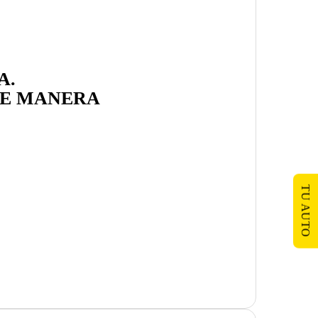
A
.
E MANERA
TU AUTO