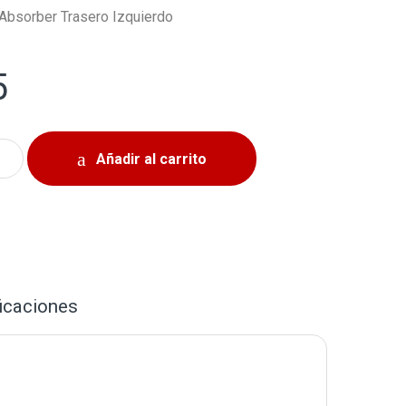
Absorber Trasero Izquierdo
5
amblado Toyota Corolla 2003-2008 Trasero Izquierdo quant
Añadir al carrito
icaciones