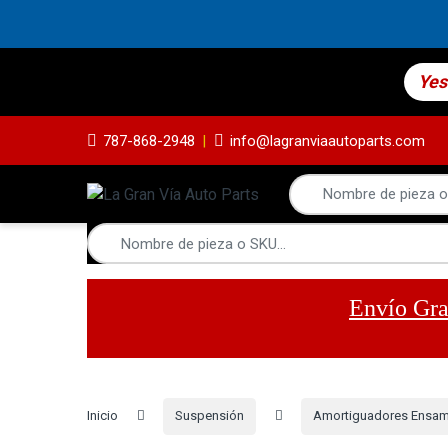
Yes
787-868-2948
info@lagranviaautoparts.com
Envío Gra
Inicio
Suspensión
Amortiguadores Ensa