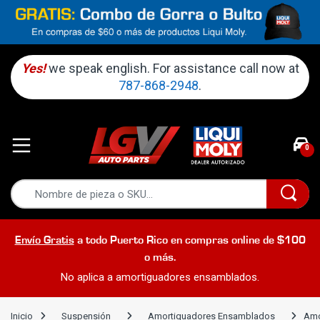
Yes!
we speak english. For assistance call now at
787-868-2948
.
0
Envío Gratis
a todo Puerto Rico en compras online de $100
o más.
No aplica a amortiguadores ensamblados.
Inicio
Suspensión
Amortiguadores Ensamblados
Amo