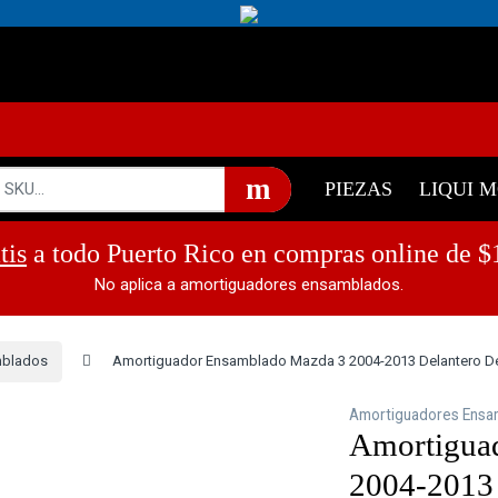
!
787-868-2
PIEZAS
LIQUI 
tis
a todo Puerto Rico en compras online de $
No aplica a amortiguadores ensamblados.
mblados
Amortiguador Ensamblado Mazda 3 2004-2013 Delantero D
Amortiguadores Ensa
Amortigua
2004-2013 