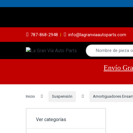
Yes
787-868-2948
info@lagranviaautoparts.com
Envío Gra
Inicio
Suspensión
Amortiguadores Ensa
Ver categorías