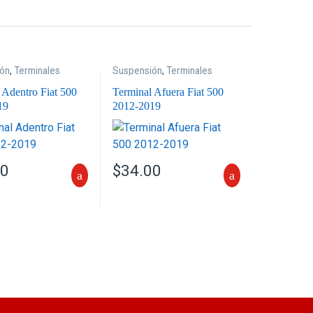
ón
,
Terminales
Suspensión
,
Terminales
 Adentro Fiat 500
Terminal Afuera Fiat 500
19
2012-2019
00
$
34.00
s. Las opciones se pueden elegir en la página de producto