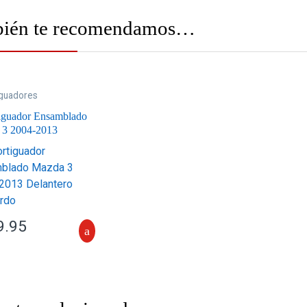
ién te recomendamos…
guadores
lados
,
Suspensión
iguador Ensamblado
 3 2004-2013
ero Izquierdo
9.95