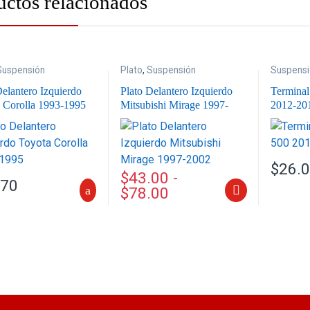
uctos relacionados
Suspensión
Plato
,
Suspensión
Suspensi
Delantero Izquierdo
Plato Delantero Izquierdo
Terminal
 Corolla 1993-1995
Mitsubishi Mirage 1997-
2012-20
2002
$
26.
$
43.00
-
.70
$
78.00
Este producto tiene múltiples variante