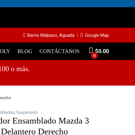
948
Barrio Malpaso, Aguada
Google Map
$
0.00
MOLY
BLOG
CONTÁCTANOS
0
100 o más.
erecho
mblados
,
Suspensión
dor Ensamblado Mazda 3
Delantero Derecho