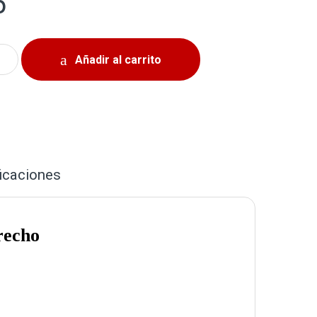
5
amblado Mazda 3 2004-2013 Delantero Derecho quantity
Añadir al carrito
icaciones
recho