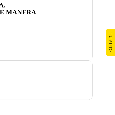
A
.
E MANERA
TU AUTO